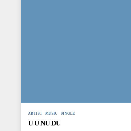
Kategorien
ARTIST
MUSIC
SINGLE
U U NU DU