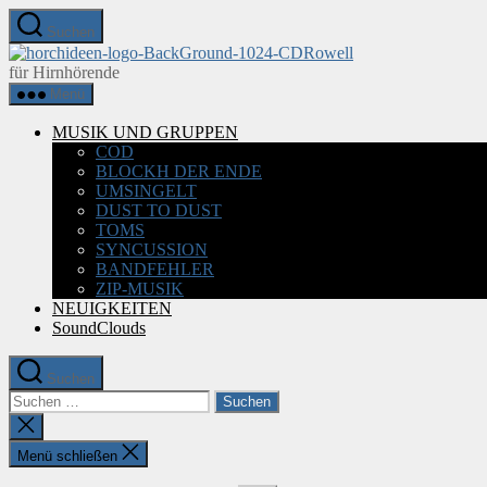
Zum
Suchen
Inhalt
HORICHIDEEN
springen
für Hirnhörende
Menü
MUSIK UND GRUPPEN
COD
BLOCKH DER ENDE
UMSINGELT
DUST TO DUST
TOMS
SYNCUSSION
BANDFEHLER
ZIP-MUSIK
NEUIGKEITEN
SoundClouds
Suchen
Suchen
nach:
Suche
schließen
Menü schließen